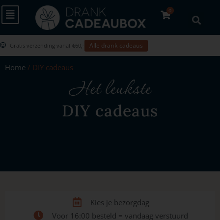
0
Alle drank cadeaus
Gratis verzending vanaf €60,-
Home
/ DIY cadeaus
Het leukste
DIY cadeaus
Kies je bezorgdag
Voor 16:00 besteld = vandaag verstuurd