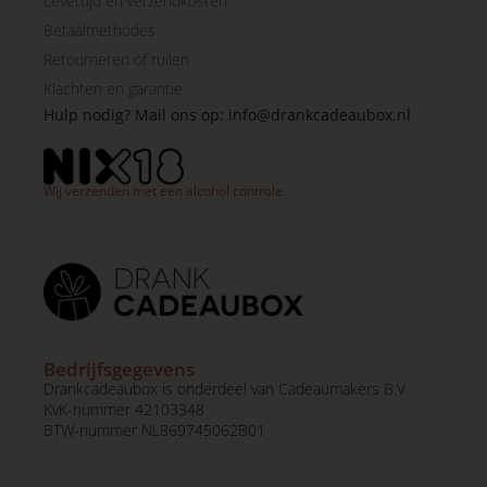
Levertijd en verzendkosten
Betaalmethodes
Retourneren of ruilen
Klachten en garantie
Hulp nodig? Mail ons op:
info@drankcadeaubox.nl
Wij verzenden met een alcohol controle
Bedrijfsgegevens
Drankcadeaubox is onderdeel van Cadeaumakers B.V
KvK-nummer 42103348
BTW-nummer NL869745062B01