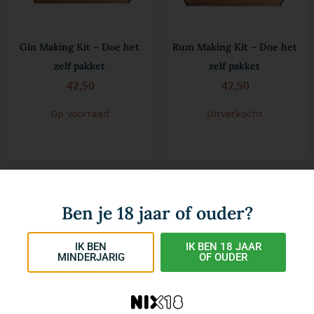
Gin Making Kit – Doe het
Rum Making Kit – Doe het
zelf pakket
zelf pakket
42,50
42,50
Op voorraad
Uitverkocht
Ben je 18 jaar of ouder?
IK BEN
IK BEN 18 JAAR
MINDERJARIG
OF OUDER