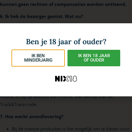
kunnen geen rechten of compensaties worden ontleend.
6. Ik heb de bezorger gemist. Wat nu?
Je bestelling wordt bezorgd via PostNL. PostNL bezorgt je
bestelling bij de directe buren of bij een PostNL-punt in de buurt
Ben je 18 jaar of ouder?
wanneer je niet thuis bent. De besteller ontvangt via de e-mail
een bericht wanneer de bezorgpoging is mislukt, inclusief
IK BEN
IK BEN 18 JAAR
informatie over waar het pakket zich bevindt. Zo kun je de
MINDERJARIG
OF OUDER
ontvanger zelf een seintje geven, zodat diegene weet dat er
elders een pakket klaarligt om afgehaald te worden.
De status van de zending kun je tevens inzien via de app van
PostNL of op de website van PostNL met behulp van de
Track&Trace-code.
7. Hoe werkt avondlevering?
Bij de meeste producten is het mogelijk om te kiezen voor