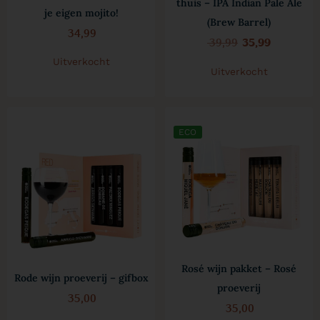
thuis – IPA Indian Pale Ale
je eigen mojito!
(Brew Barrel)
34,99
39,99
35,99
Uitverkocht
Uitverkocht
ECO
Rosé wijn pakket – Rosé
Rode wijn proeverij – gifbox
proeverij
35,00
35,00