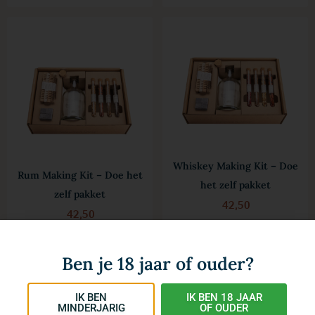
Whiskey Making Kit – Doe
Rum Making Kit – Doe het
het zelf pakket
zelf pakket
42,50
42,50
Slechts 2 resterend op
Uitverkocht
voorraad
Ben je 18 jaar of ouder?
IK BEN
IK BEN 18 JAAR
MINDERJARIG
OF OUDER