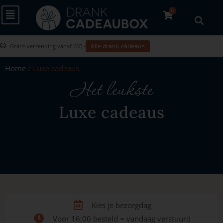
0
Alle drank cadeaus
Gratis verzending vanaf €60,-
Home
/ Luxe cadeaus
Het leukste
Luxe cadeaus
Kies je bezorgdag
Voor 16:00 besteld = vandaag verstuurd