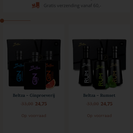
Gratis verzending vanaf 60,-
Beltza – Ginproeverij
Beltza – Rumset
33,00
24,75
33,00
24,75
Op voorraad
Op voorraad