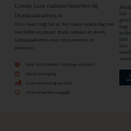
Unieke Luxe cadeaus bestellen bij
Maak
het
Drankcadeaubox.nl
geve
Onze naam zegt het al. Wij maken iedere dag met
nog
veel liefde en plezier drank cadeaus en drank
leuke
met
cadeaupakketten voor consumenten en
een
bedrijven.
unie
wens
Voor 16:00 besteld = vandaag verstuurd
Kies je bezorgdag
w
Gratis verzending vanaf 60,-
Achteraf betalen mogelijk