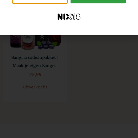
Sangria cadeaupakket |
Maak je eigen Sangria
22,99
Uitverkocht