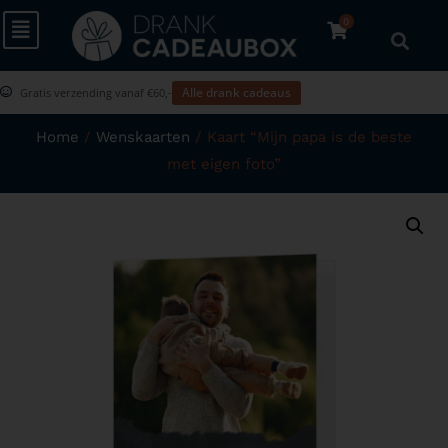
0
Alle drank cadeaus
Gratis verzending vanaf €60,-
Home
/
Wenskaarten
/ Kaart “Mijn papa is de beste
met eigen foto”