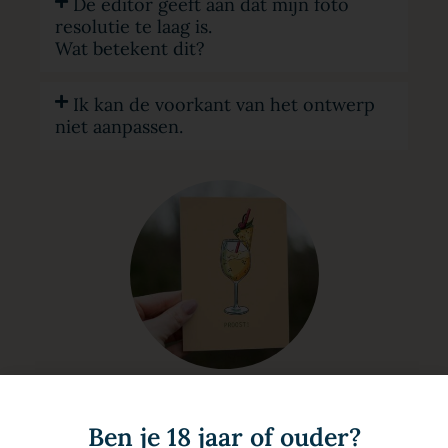
De editor geeft aan dat mijn foto
resolutie te laag is.
Wat betekent dit?
Ik kan de voorkant van het ontwerp
niet aanpassen.
Heb je vragen of heb je hulp nodig bij het
Ben je 18 jaar of ouder?