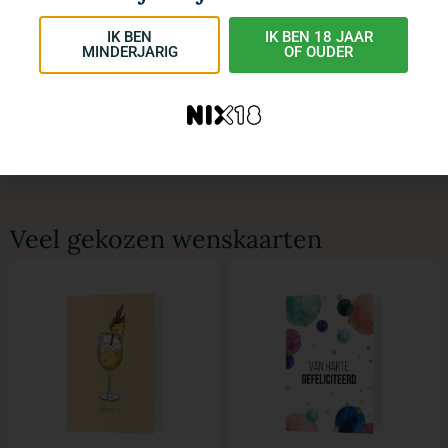
ontwerpen van je kaart?
We helpen je graag.
IK BEN
IK BEN 18 JAAR
MINDERJARIG
OF OUDER
Mail ons op
info@cadeaumakers.nl
of bel naar 0226 – 785260.
Veel gekozen wenskaarten